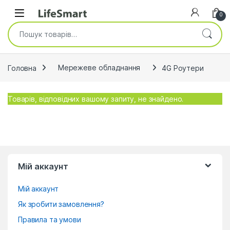
Skip to navigation
Skip to content
Open
0
Шукати:
Головна
Мережеве обладнання
4G Роутери
Товарів, відповідних вашому запиту, не знайдено.
Мій аккаунт
Мій аккаунт
Як зробити замовлення?
Правила та умови